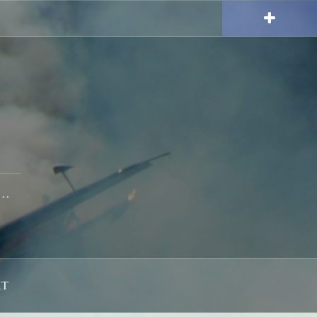
..
KT